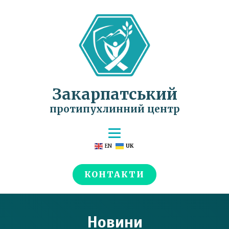
Закарпатський
протипухлинний центр
EN
UK
КОНТАКТИ
Новини