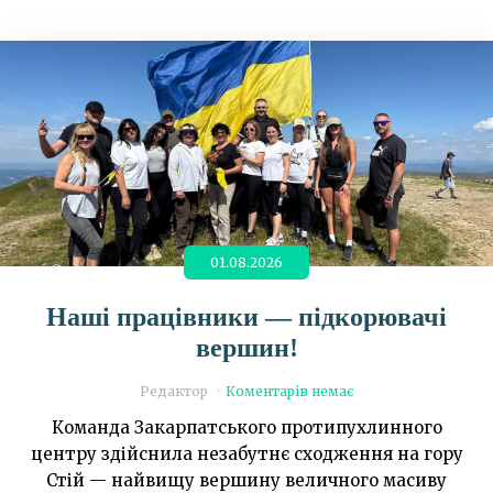
01.08.2026
Наші працівники — підкорювачі
вершин!
Редактор
Коментарів немає
Команда Закарпатського протипухлинного
центру здійснила незабутнє сходження на гору
Стій — найвищу вершину величного масиву