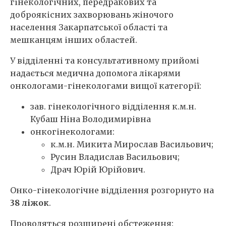
гінекологічних, передракових та
доброякісних захворювань жіночого
населення Закарпатської області та
мешканцям інших областей.
У відділенні та консультативному прийомі
надається медична допомога лікарями
онкологами-гінекологами вищої категорії:
зав. гінекологічного відділення к.м.н.
Кубаш Ніна Володимирівна
онкогінекологами:
к.м.н. Микита Мирослав Васильович;
Русин Владислав Васильович;
Драч Юрій Юрійович.
Онко-гінекологічне відділення розгорнуто на
38 ліжок
.
Проводяться розширені обстеження: