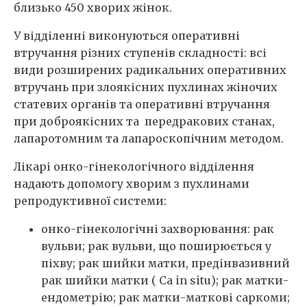
близько 450 хворих жінок.
У відділенні виконуються оперативні
втручання різних ступенів складності: всі
види розширених радикальних оперативних
втручань при злоякісних пухлинах жіночих
статевих органів та оперативні втручання
при доброякісних та передракових станах,
лапаротомним та лапароскопічним методом.
Лікарі онко-гінекологічного відділення
надають допомогу хворим з пухлинами
репродуктивної системи:
онко-гінекологічні захворювання: рак
вульви; рак вульви, що поширюється у
піхву; рак шийки матки, предінвазивний
рак шийки матки ( Ca in situ); рак матки-
ендометрію; рак матки-маткові саркоми;