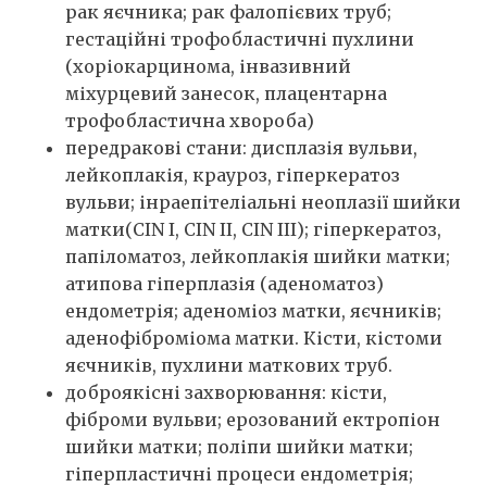
рак яєчника; рак фалопієвих труб;
гестаційні трофобластичні пухлини
(хоріокарцинома, інвазивний
міхурцевий занесок, плацентарна
трофобластична хвороба)
передракові стани: дисплазія вульви,
лейкоплакія, крауроз, гіперкератоз
вульви; інраепітеліальні неоплазії шийки
матки(CIN I, CIN II, CIN III); гіперкератоз,
папіломатоз, лейкоплакія шийки матки;
атипова гіперплазія (аденоматоз)
ендометрія; аденоміоз матки, яєчників;
аденофіброміома матки. Кісти, кістоми
яєчників, пухлини маткових труб.
доброякісні захворювання: кісти,
фіброми вульви; ерозований ектропіон
шийки матки; поліпи шийки матки;
гіперпластичні процеси ендометрія;