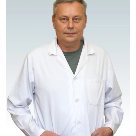
наук.
Членкиня Асоціації онкологів Закарпаття.
Членкиня ГО «Українське товариство гінекологічних
онкологів».
Стаж роботи за фахом – 48 років.
Сертифікати ⇒