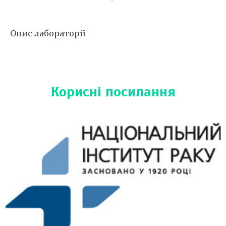
«біологія» в 1987 році.
Вища кваліфікаційна категорія.
Стаж роботи 40 років.
Сертифікати ⇒
Опис лабораторії
Корисні посилання