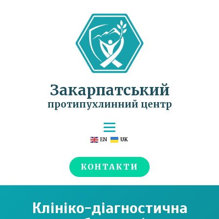
Закарпатський
протипухлинний центр
EN
UK
КОНТАКТИ
Клініко-діагностична