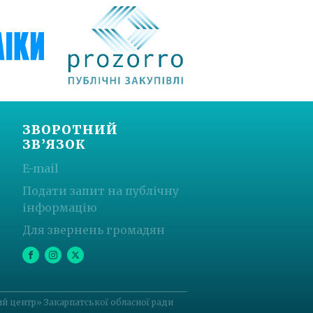
ЗВОРОТНИЙ
ЗВ’ЯЗОК
E-mail
Подати запит на публічну
інформацію
Для звернень громадян
 центр» Закарпатської обласної ради