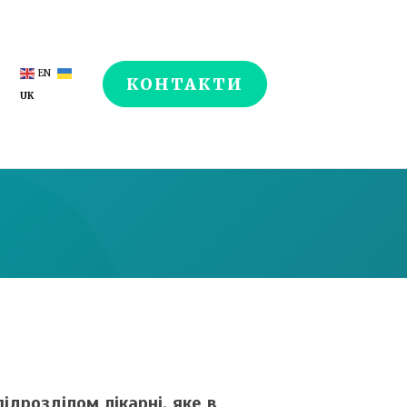
EN
КОНТАКТИ
UK
ідрозділом лікарні, яке в