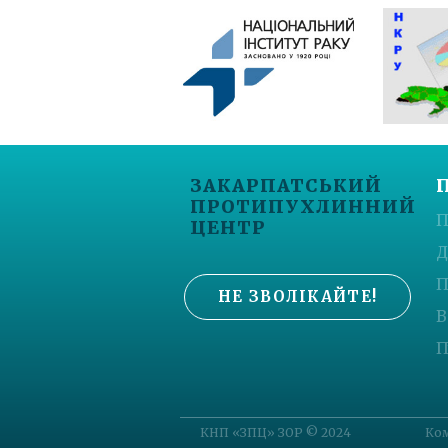
ЗАКАРПАТСЬКИЙ
ПРОТИПУХЛИННИЙ
П
ЦЕНТР
Д
П
НЕ ЗВОЛІКАЙТЕ!
В
П
КНП «ЗПЦ» ЗОР © 2024
Ком