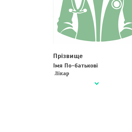
Прізвище
Імя По-батькові
Лікар
Деталі незабаром...
Сертифікати ⇒