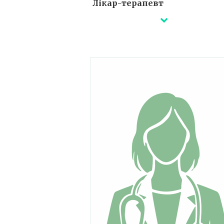
Лікар-терапевт
Деталі незабаром...
Сертифікати ⇒