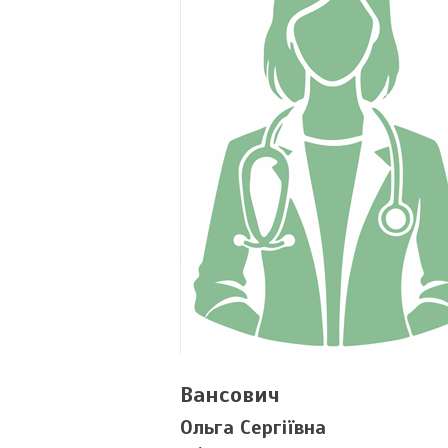
Вансович
Ольга Сергіївна