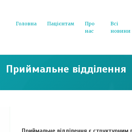
Головна
Пацієнтам
Про
Всі
нас
новини
Приймальне відділення
Приймальне відділення є структурним п