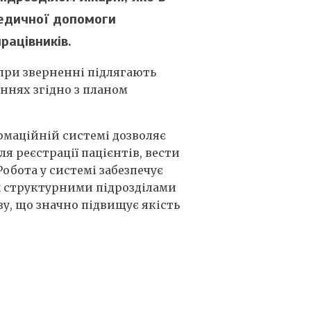
едичної допомоги
рацівників.
, при зверненні підлягають
ннях згідно з планом
рмаційній системі дозволяє
 реєстрації пацієнтів, вести
обота у системі забезпечує
 структурними підрозділами
у, що значно підвищує якість