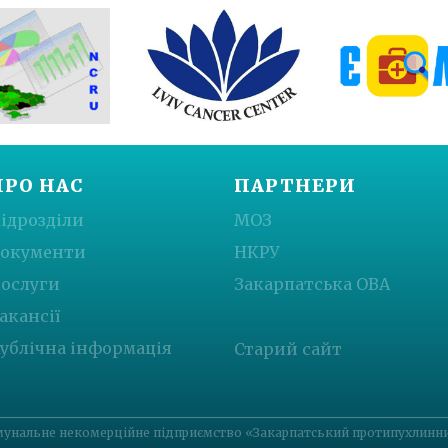
ПРО НАС
ПАРТНЕРИ
ідрозділи
МОЗ
окументи
НКРУ
ослуги
Закарпатська ОВА
акансії
ублічна інформація
Старий сайт
унальне некомерційне підприємство «Закарпатський протипухлинний