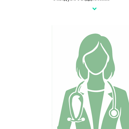
Кандидат медичних наук, лікар-онко
вищої кваліфікаційної категорії.
Закінчила медичний факультет
Ужгородського університету (2007 р.)
У 2013 р. на базі ДУ «Дніпропетровськ
медична академія МОЗ України»
захистила кандидатську дисертацію.
16 наукових статей та монографію.
Член Національної асоціації онкологів
України та Європейської асоціації
онкологів (ESMO).
Стаж роботи – 15 років.
Сертифікати ⇒