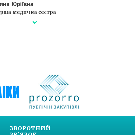
яна Юріївна
арша медична сестра
лі незабаром...
ртифікати ⇒
ЗВОРОТНИЙ
ЗВ’ЯЗОК