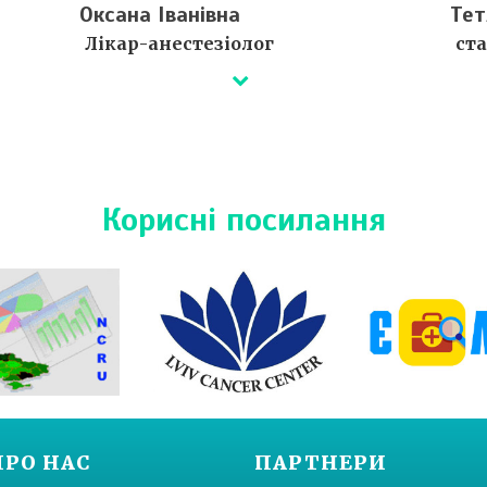
Оксана Іванівна
Тет
Лікар-анестезіолог
ст
Деталі незабаром...
Дета
Сертифікати ⇒
Се
Корисні посилання
ПРО НАС
ПАРТНЕРИ