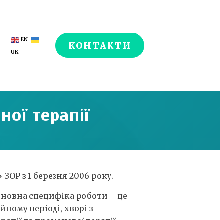
EN
КОНТАКТИ
UK
ної терапії
ЗОР з 1 березня 2006 року.
сновна специфіка роботи – це
йному періоді, хворі з