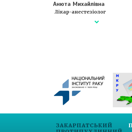
Анюта Михайлівна
Лікар-анестезіолог
Деталі незабаром...
Сертифікати ⇒
ЗАКАРПАТСЬКИЙ
ПРОТИПУХЛИННИЙ