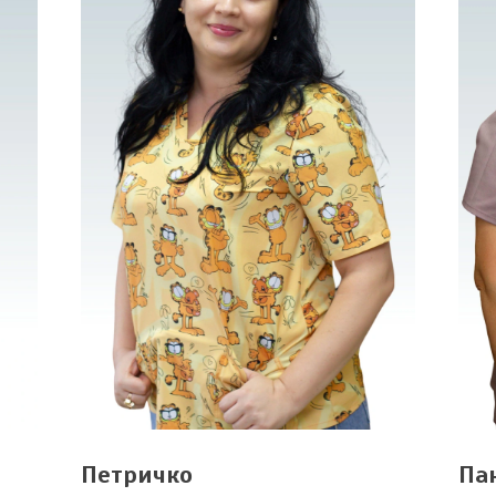
Петричко
Па