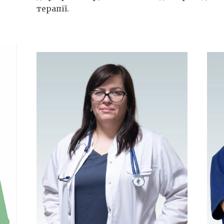
терапії.
лог
.
а
 Має