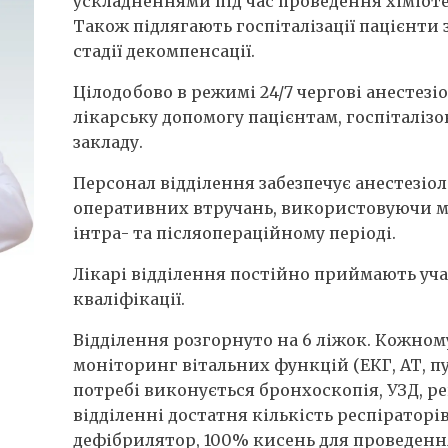
ускладненнями під час проведення хіміотер
Також підлягають госпіталізації пацієнти
стадії декомпенсації.
Цілодобово в режимі 24/7 чергові анестез
лікарську допомогу пацієнтам, госпіталізо
закладу.
Персонал відділення забезпечує анестезіо
оперативних втручань, використовуючи м
інтра- та післяопераційному періоді.
Лікарі відділення постійно приймають уча
кваліфікації.
Відділення розгорнуто на 6 ліжок. Кожном
моніторинг вітальних функцій (ЕКГ, АТ, пул
потребі виконується бронхоскопія, УЗД, р
відділенні достатня кількість респіраторі
дефібрилятор, 100% кисень для проведення