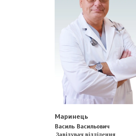
Маринець
Василь Васильович
Завідувач відділення