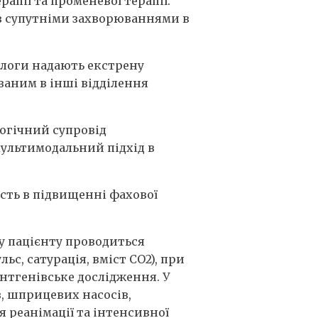
апії та променевої терапії.
 з супутніми захворюваннями в
іологи надають екстрену
ваним в інші відділення
логічний супровід
ультимодальний підхід в
сть в підвищенні фахової
у пацієнту проводиться
ьс, сатурація, вміст СО2), при
ентгенівське дослідження. У
в, шприцевих насосів,
 реанімації та інтенсивної