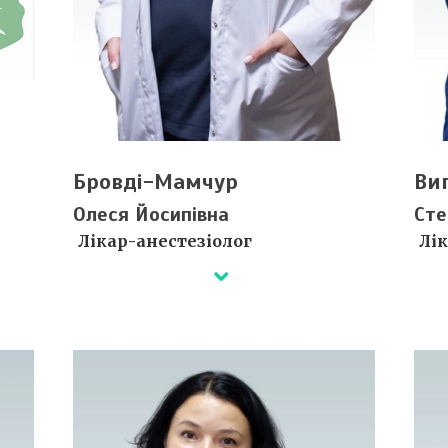
Бровді-Мамчур
Ви
Олеся Йосипівна
Сте
Лікар-анестезіолог
Лі
Деталі незабаром...
Дета
Сертифікати ⇒
Се