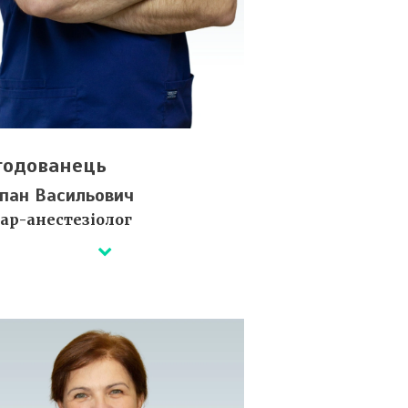
годованець
пан Васильович
кар-анестезіолог
лі незабаром...
ртифікати ⇒