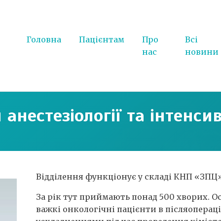
Головна
Пацієнтам
Про
Всі
нас
новини
 анестезіології та інтенсив
Відділення функціонує у складі КНП «ЗПЦ» 
За рік тут приймають понад 500 хворих. О
важкі онкологічні пацієнти в післяопераці