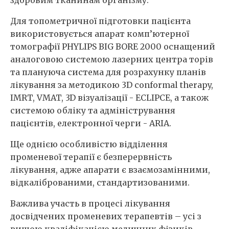
здоровим тканинам організму.
Для топометричної підготовки пацієнта
використовується апарат комп’ютерної
томографії PHYLIPS BIG BORE 2000 оснащений
аналоговою системою лазерних центра торів
та плануюча система для розрахунку планів
лікування за методикою 3D conformal therapy,
IMRT, VMAT, 3D візуалізації - ECLIPCE, а також
системою обліку та адміністрування
пацієнтів, електронної черги - ARIA.
Ще однією особливістю відділення
променевої терапії є безперервність
лікування, адже апарати є взаємозамінними,
відкаліброваними, стандартизованими.
Важлива участь в процесі лікування
досвідчених променевих терапевтів – усі з