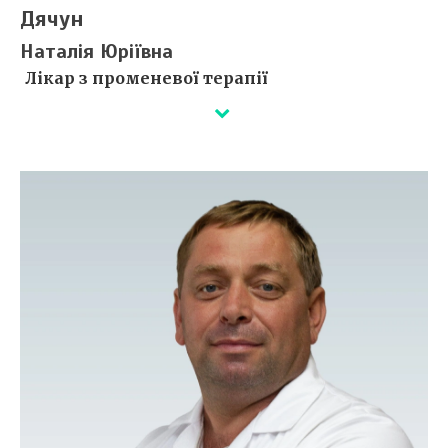
Дячун
Наталія Юріївна
Лікар з променевої терапії
та онкоотоларинголог
Деталі незабаром...
Сертифікати ⇒