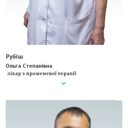
Рубіш
Ольга Степанівна
лікар з променевої терапії
Деталі незабаром...
Сертифікати ⇒