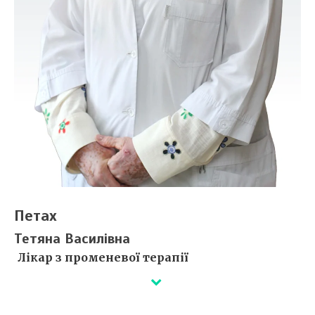
Петах
Тетяна Василівна
Лікар з променевої терапії
Вища кваліфікаційна категорія.
У 1977 році закінчила медфак УжНУ за спеціальністю
«лікувальна справа».
Дійсний член Українского товариства радіаційних