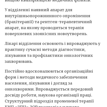
вищою кваліфікацією медичних фізиків.
У відділенні наявний апарат для
внутрішньопорожнинного опромінення
(брахітерапії) та рентген-терапевтичний
апарат, на якому проводиться терапія
поверхневих злоякісних новоутворень.
Лікарі відділення освоюють і впроваджують у
практику сучасні методи діагностики,
лікування та профілактики онкологічних
захворювань.
Постійно вдосконалюються організаційні
форм і методи медичного забезпечення
населення, лікування і догляд за
онкохворими. Впроваджується передовий
досвіду роботи, наукова організації праці.
Структурний підрозділ променевої терапії