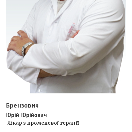
Брензович
Юрій Юрійович
Лікар з променевої терапії
Деталі незабаром...