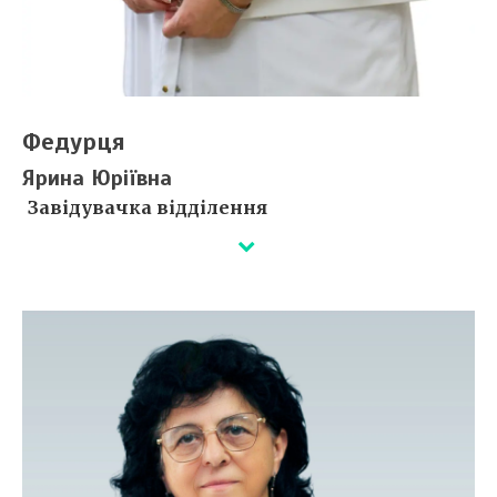
Федурця
Ярина Юріївна
Завідувачка відділення
Лікар з променевої терапії.
Відділення очолює з 2011 р.
Вища кваліфікаційна категорія.
Закінчила в 2003 р. медичний факультет УжНУ за
спеціальністю "лікувальна справа".
Членкиня УТРО (Українського товариства радіаційних
онкологів).
Стаж роботи за фахом – 18 років.
Сертифікати ⇒