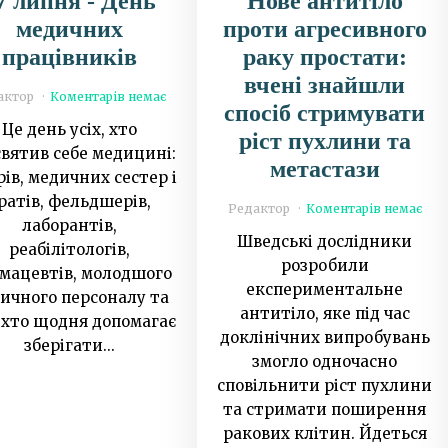
7 липня - День
Нове антитіло
медичних
проти агресивного
працівників
раку простати:
вчені знайшли
актор
Коментарів немає
спосіб стримувати
Це день усіх, хто
ріст пухлини та
вятив себе медицині:
метастази
рів, медичних сестер і
ратів, фельдшерів,
Редактор
Коментарів немає
лаборантів,
Шведські дослідники
реабілітологів,
розробили
мацевтів, молодшого
експериментальне
ичного персоналу та
антитіло, яке під час
, хто щодня допомагає
доклінічних випробувань
зберігати...
змогло одночасно
сповільнити ріст пухлини
та стримати поширення
ракових клітин. Йдеться