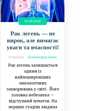
01.08.2026
Рак легень — не
вирок, але вимагає
уваги та вчасності!
Редактор
Коментарів немає
Рак легень залишається
одним із
найпоширеніших
онкологічних
захворювань у світі . Його
головна небезпека —
підступний початок. На
перших стадіях людина