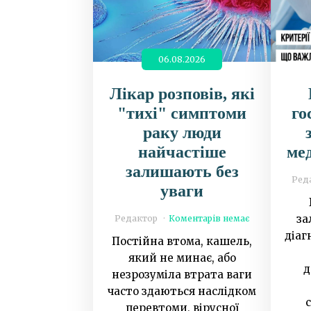
06.08.2026
Лікар розповів, які
"тихі" симптоми
го
раку люди
найчастіше
мед
залишають без
Ред
уваги
за
Редактор
Коментарів немає
діаг
Постійна втома, кашель,
який не минає, або
д
незрозуміла втрата ваги
часто здаються наслідком
перевтоми, вірусної