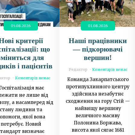
05.08.2026
01.08.2026
Нові критерії
Наші працівники
спіталізації: що
— підкорювачі
зміниться для
вершин!
иків і пацієнтів
Редактор
Коментарів немає
актор
Коментарів немає
Команда Закарпатського
протипухлинного центру
Госпіталізація має
здійснила незабутнє
лежати не лише від
сходження на гору Стій —
нозу, а насамперед від
найвищу вершину
стану людини та
величного масиву
опомоги, якої вона
Полонина Боржава,
потребує. Новий
висота якої сягає 1681
стандарт визначає