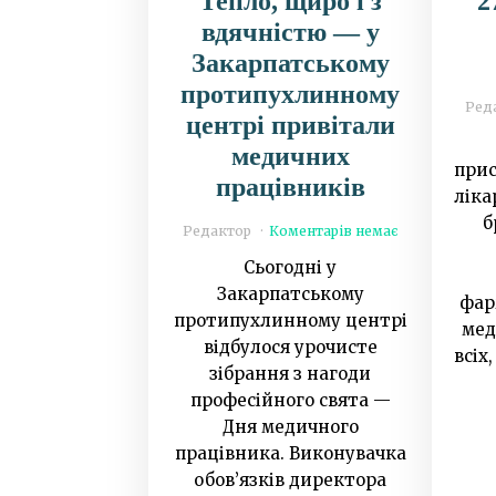
Тепло, щиро і з
2
вдячністю — у
Закарпатському
протипухлинному
Ред
центрі привітали
медичних
прис
працівників
ліка
б
Редактор
Коментарів немає
Сьогодні у
Закарпатському
фар
протипухлинному центрі
мед
відбулося урочисте
всіх
зібрання з нагоди
професійного свята —
Дня медичного
працівника. Виконувачка
обов’язків директора