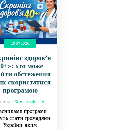
20.07.2026
ринінг здоров’я
40+»: хто може
ойти обстеження
як скористатися
програмою
актор
Коментарів немає
асниками програми
уть стати громадяни
України, яким