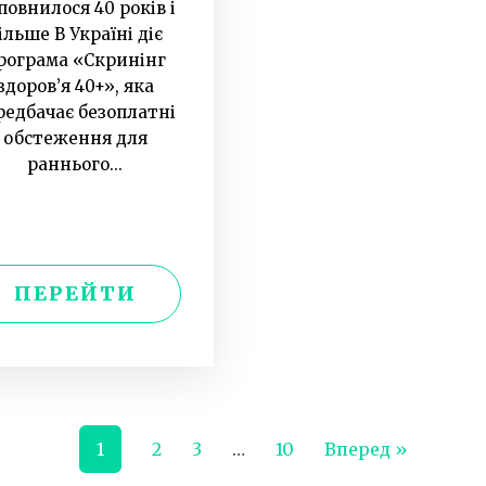
повнилося 40 років і
ільше В Україні діє
рограма «Скринінг
здоров’я 40+», яка
редбачає безоплатні
обстеження для
раннього...
ПЕРЕЙТИ
1
2
3
…
10
Вперед »