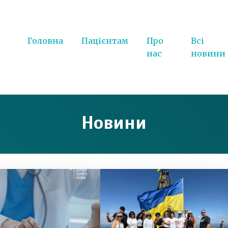
Головна
Пацієнтам
Про
Всі
нас
новини
Новини