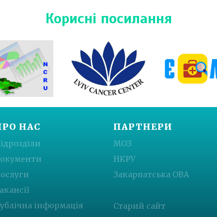
Корисні посилання
ПРО НАС
ПАРТНЕРИ
ідрозділи
МОЗ
окументи
НКРУ
ослуги
Закарпатська ОВА
акансії
ублічна інформація
Старий сайт