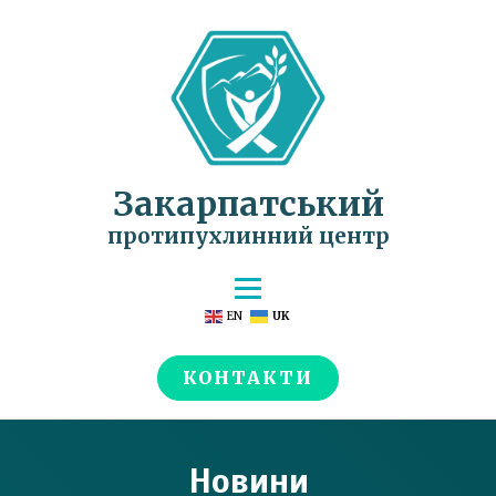
Закарпатський
протипухлинний центр
EN
UK
КОНТАКТИ
Новини