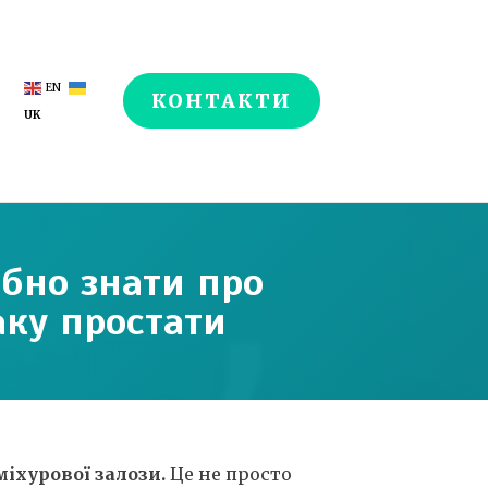
EN
КОНТАКТИ
UK
рібно знати про
аку простати
міхурової залози.
Це не просто