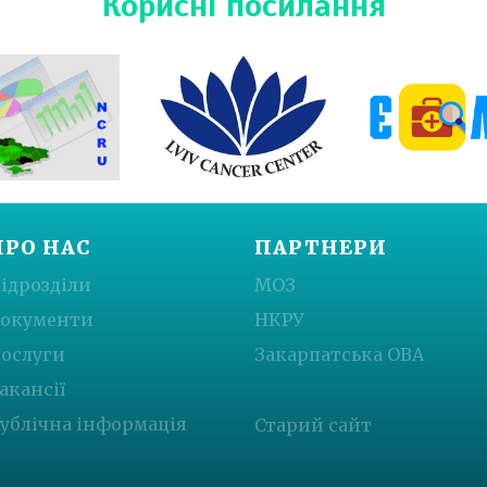
Корисні посилання
ПРО НАС
ПАРТНЕРИ
ідрозділи
МОЗ
окументи
НКРУ
ослуги
Закарпатська ОВА
акансії
ублічна інформація
Старий сайт