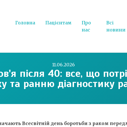
Головна
Пацієнтам
Про
Всі
нас
новини
11.06.2026
в'я після 40: все, що пот
у та ранню діагностику р
значають Всесвітній день боротьби з раком перед