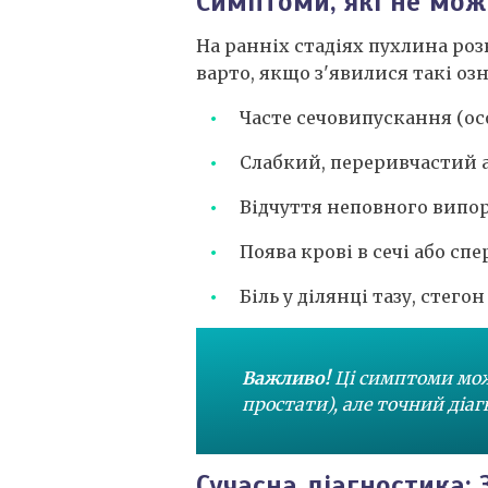
Симптоми, які не мож
На ранніх стадіях пухлина ро
варто, якщо з'явилися такі оз
Часте сечовипускання (ос
Слабкий, переривчастий а
Відчуття неповного випо
Поява крові в сечі або спе
Біль у ділянці тазу, стего
Важливо!
Ці симптоми можу
простати), але точний діа
Сучасна діагностика: