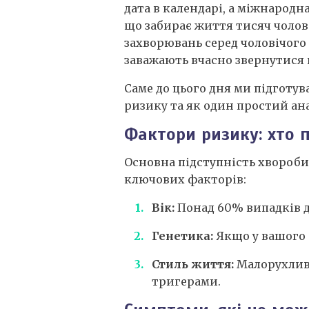
дата в календарі, а міжнародн
що забирає життя тисяч чолові
захворювань серед чоловічого н
заважають вчасно звернутися 
Саме до цього дня ми підготув
ризику та як один простий ан
Фактори ризику: хто 
Основна підступність хвороби 
ключових факторів:
Вік:
Понад 60% випадків ді
Генетика:
Якщо у вашого б
Стиль життя:
Малорухливи
тригерами.