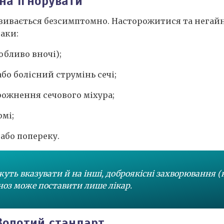
на ігнорувати
звивається безсимптомно. Насторожитися та негайн
наки:
обливо вночі);
бо болісний струмінь сечі;
рожнення сечового міхура;
рмі;
н або попереку.
ть вказувати й на інші, доброякісні захворювання 
гноз може поставити лише лікар.
 Золотий стандарт