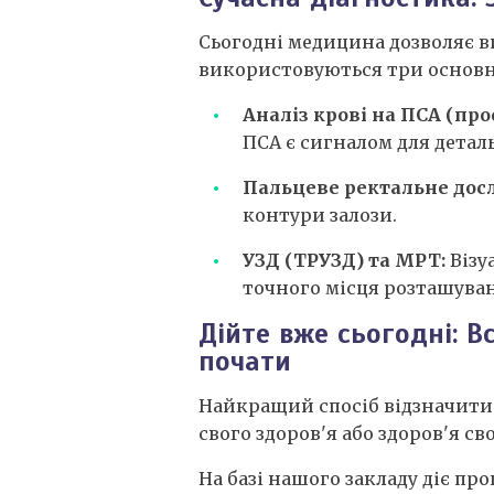
Сьогодні медицина дозволяє в
використовуються три основн
Аналіз крові на ПСА (пр
ПСА є сигналом для детал
Пальцеве ректальне дос
контури залози.
УЗД (ТРУЗД) та МРТ:
Візу
точного місця розташува
Дійте вже сьогодні: В
почати
Найкращий спосіб відзначити 
свого здоров'я або здоров'я св
На базі нашого закладу діє пр