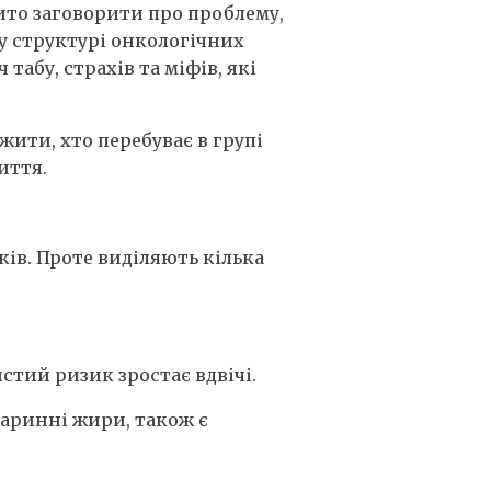
рито заговорити про проблему,
 у структурі онкологічних
табу, страхів та міфів, які
жити, хто перебуває в групі
иття.
ків. Проте виділяють кілька
стий ризик зростає вдвічі.
варинні жири, також є