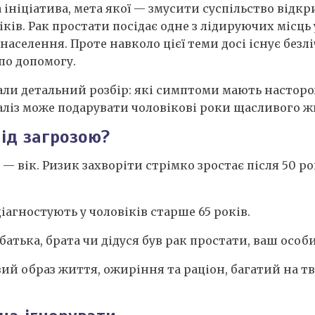
а ініціатива, мета якої — змусити суспільство відк
ків. Рак простати посідає одне з лідируючих місць
аселення. Проте навколо цієї теми досі існує безліч 
по допомогу.
али детальний розбір: які симптоми мають насторо
аліз може подарувати чоловікові роки щасливого ж
під загрозою?
— вік. Ризик захворіти стрімко зростає після 50 ро
агностують у чоловіків старше 65 років.
атька, брата чи дідуся був рак простати, ваш особи
й образ життя, ожиріння та раціон, багатий на т