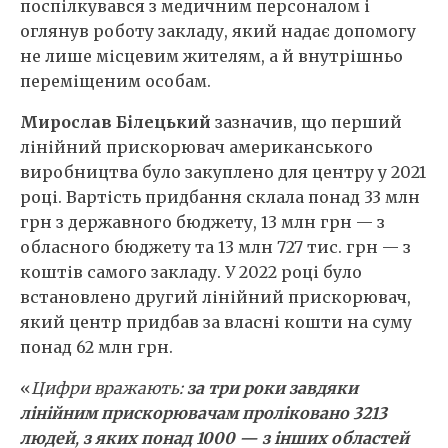
поспілкувався з медичним персоналом і
оглянув роботу закладу, який надає допомогу
не лише місцевим жителям, а й внутрішньо
переміщеним особам.
Мирослав Білецький
зазначив, що перший
лінійний прискорювач американського
виробництва було закуплено для центру у 2021
році. Вартість придбання склала понад 33 млн
грн з державного бюджету, 13 млн грн — з
обласного бюджету та 13 млн 727 тис. грн — з
коштів самого закладу. У 2022 році було
встановлено другий лінійний прискорювач,
який центр придбав за власні кошти на суму
понад 62 млн грн.
«
Цифри вражають:
за три роки завдяки
лінійним прискорювачам проліковано 3213
людей
,
з яких понад 1000 — з інших областей