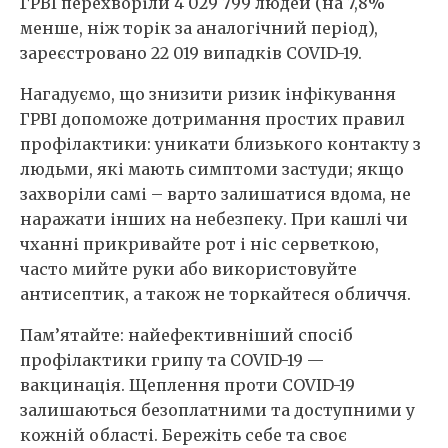
ГРВІ перехворіли 4 029 799 людей (на 7,8%
менше, ніж торік за аналогічний період),
зареєстровано 22 019 випадків COVID-19.
Нагадуємо, що знизити ризик інфікування
ГРВІ допоможе дотримання простих правил
профілактики: уникати близького контакту з
людьми, які мають симптоми застуди; якщо
захворіли самі – варто залишатися вдома, не
наражати інших на небезпеку. При кашлі чи
чханні прикривайте рот і ніс серветкою,
часто мийте руки або використовуйте
антисептик, а також не торкайтеся обличчя.
Пам’ятайте: найефективніший спосіб
профілактики грипу та COVID-19 —
вакцинація. Щеплення проти COVID-19
залишаються безоплатними та доступними у
кожній області. Бережіть себе та своє