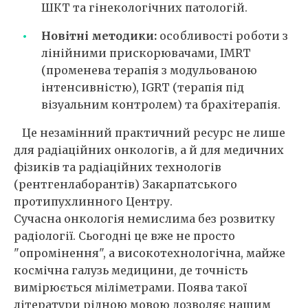
ШКТ та гінекологічних патологій.
Новітні методики:
особливості роботи з
лінійними прискорювачами, IMRT
(променева терапія з модульованою
інтенсивністю), IGRT (терапія під
візуальним контролем) та брахітерапія.
Це незамінний практичний ресурс не лише
для радіаційних онкологів, а й для медичних
фізиків та радіаційних технологів
(рентгенлаборантів) Закарпатського
протипухлинного Центру.
Сучасна онкологія немислима без розвитку
радіології. Сьогодні це вже не просто
"опромінення", а високотехнологічна, майже
космічна галузь медицини, де точність
вимірюється міліметрами. Поява такої
літератури рідною мовою дозволяє нашим