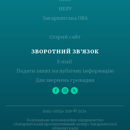
НКРУ
Закарпатська ОВА
Старий сайт
ЗВОРОТНИЙ ЗВ’ЯЗОК
E-mail
Подати запит на публічну інформацію
Для звернень громадян
КНП «ЗПЦ» ЗОР © 2024
Комунальне некомерційне підприємство
«Закарпатський протипухлинний центр» Закарпатської
обласної ради