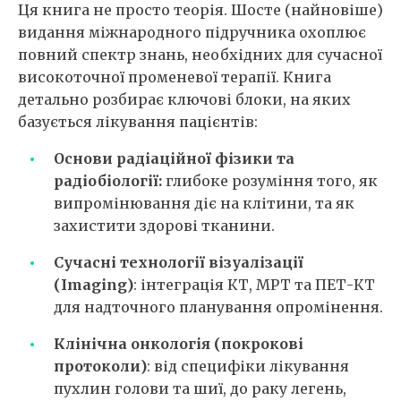
Ця книга не просто теорія. Шосте (найновіше)
видання міжнародного підручника охоплює
повний спектр знань, необхідних для сучасної
високоточної променевої терапії. Книга
детально розбирає ключові блоки, на яких
базується лікування пацієнтів:
Основи радіаційної фізики та
радіобіології:
глибоке розуміння того, як
випромінювання діє на клітини, та як
захистити здорові тканини.
Сучасні технології візуалізації
(Imaging)
: інтеграція КТ, МРТ та ПЕТ-КТ
для надточного планування опромінення.
Клінічна онкологія (покрокові
протоколи)
: від специфіки лікування
пухлин голови та шиї, до раку легень,