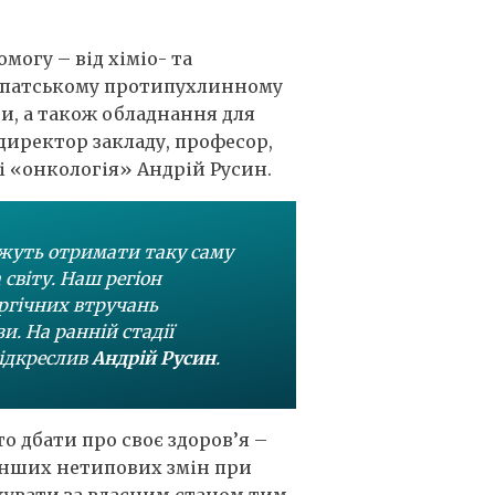
огу – від хіміо- та
карпатському протипухлинному
и, а також обладнання для
директор закладу, професор,
і «онкологія» Андрій Русин.
ожуть отримати таку саму
 світу. Наш регіон
ургічних втручань
и. На ранній стадії
підкреслив
Андрій Русин
.
о дбати про своє здоров’я –
енших нетипових змін при
кувати за власним станом тим,