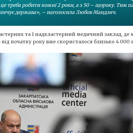
 це треба робити кожні 2 роки, а з 50 – щороку. Тим п
зпечує держава», – наголосила Любов Мандзич.
7 кластерних та 1 надкластерний медичний заклад, д
від початку року вже скористалося близько 4 000 