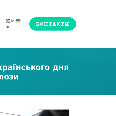
EN
КОНТАКТИ
UK
країнського дня
лози