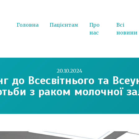
Головна
Пацієнтам
Про
Всі
нас
новини
20.10.2024
нг до Всесвітнього та Всеу
отьби з раком молочної за