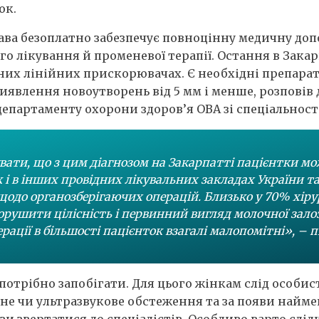
ок.
ва безоплатно забезпечує повноцінну медичну допом
го лікування й променевої терапії. Остання в За
сних лінійних прискорювачах. Є необхідні препарат
иявлення новоутворень від 5 мм і менше, розповів 
департаменту охорони здоров’я ОВА зі спеціальност
ати, що з цим діагнозом на Закарпатті пацієнтки м
 і в інших провідних лікувальних закладах України та
 щодо органозберігаючих операцій. Близько у 70% хір
орушити цілісність і первинний вигляд молочної залоз
рації в більшості пацієнток взагалі малопомітні», – 
потрібно запобігати. Для цього жінкам слід особист
не чи ультразвукове обстеження та за появи найм
и звертатися до спеціалістів. Особливо варто слід