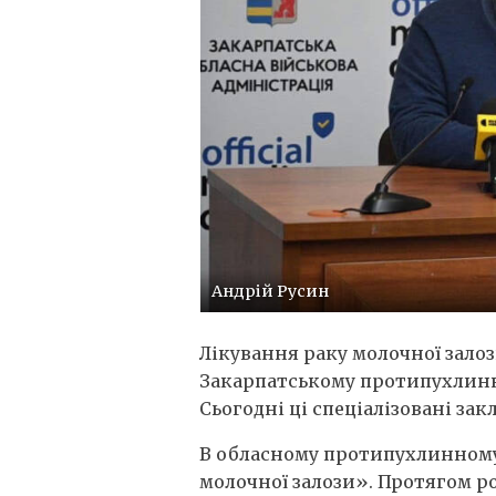
Любов Мандзич
Лікування раку молочної зало
Закарпатському протипухлинно
Сьогодні ці спеціалізовані з
В обласному протипухлинному 
молочної залози». Протягом ро