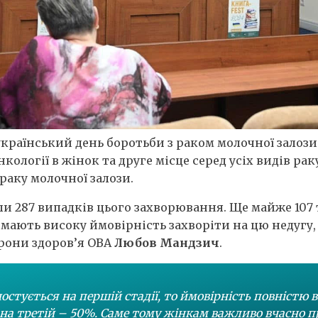
еукраїнський день боротьби з раком молочної залоз
кології в жінок та друге місце серед усіх видів рак
раку молочної залози.
ли 287 випадків цього захворювання. Ще майже 107 
 мають високу ймовірність захворіти на цю недугу,
рони здоров’я ОВА
Любов Мандзич
.
стується на першій стадії, то ймовірність повністю 
а на третій – 50%. Саме тому жінкам важливо вчасно 