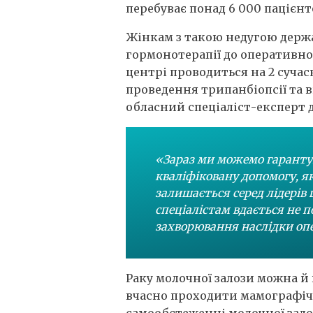
перебуває понад 6 000 пацієнт
Жінкам з такою недугою держа
гормонотерапії до оперативно
центрі проводиться на 2 суча
проведення трипанбіопсії та в
обласний спеціаліст-експерт 
«Зараз ми можемо гарантув
кваліфіковану допомогу, як
залишається серед лідерів
спеціалістам вдається не п
захворювання наслідки опе
Раку молочної залози можна й 
вчасно проходити мамографіч
самообстеженні молочної залоз