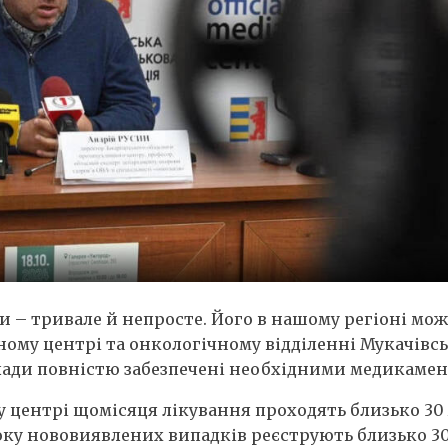
зи – тривале й непросте. Його в нашому регіоні мо
му центрі та онкологічному відділенні Мукачівсь
аклади повністю забезпечені необхідними медикаме
центрі щомісяця лікування проходять близько 30 
ку нововиявлених випадків реєструють близько 300