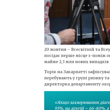
20 жовтня – Всесвітній та Вс
посідає перше місце з-поміж он
майже 2,3 млн нових випадків 
Торік на Закарпатті зафіксува
перебувають у групі ризику та
директорка департаменту охо
«Якщо захворювання діагно
95%, на другій – 66-80%, 