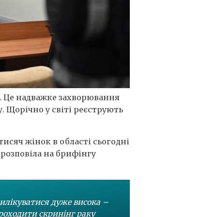
и. Це надважке захворювання
у. Щорічно у світі реєструють
тисяч жінок в області сьогодні
 розповіла на брифінгу
вилікуватися дуже висока –
проходити скринінг раку